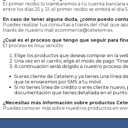
El primer recibo lo tramitaremos a tú cuenta bancaria el d
entre los días 25 y 31, el primer recibo se emitirá el día 
En caso de tener alguna duda, ¿cómo puedo cont
Puedes realizar tus consultas a través del chat que apa
través de nuestro mail
ecommerce@cetelem.es
.
¿Cual es el proceso que tengo que seguir para fin
El proceso es muy sencillo:
Elige los productos que deseas comprar en la web
Una vez en el carrito, elige el modo de pago “Fin
A continuación serás dirigido a nuestro proceso de
Si eres cliente de Cetelem y ya tienes una línea d
que te enviaremos por SMS a tu móvil.
Si no tienes línea de crédito o eres cliente nuevo
documentación que tienes detallada en el punto 
¿Necesitas más información sobre productos Cet
Puedes conocer más sobre nuestros productos en ww