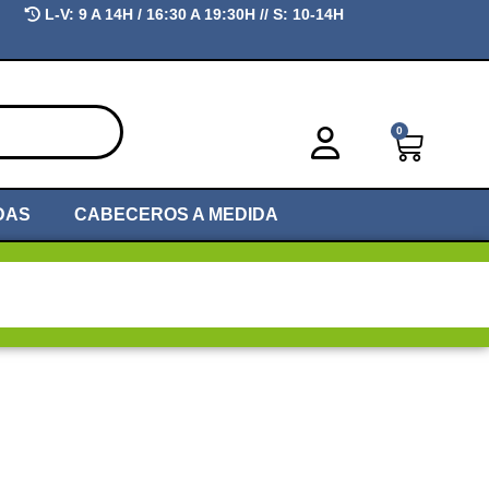
L-V:
9 A 14H / 16:30 A 19:30H //
S:
10-14H
0
DAS
CABECEROS A MEDIDA