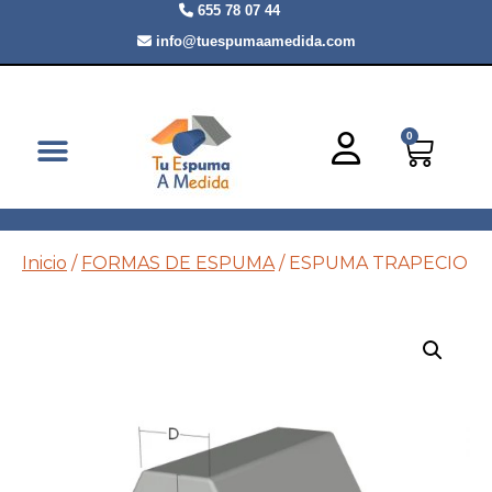
655 78 07 44
info@tuespumaamedida.com
0
ROLLOS Y METRAJES
CABECEROS A MEDIDA
Inicio
/
FORMAS DE ESPUMA
/ ESPUMA TRAPECIO