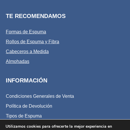
TE RECOMENDAMOS
Formas de Espuma
Rollos de Espuma y Fibra
Cabeceros a Medida
Almohadas
INFORMACIÓN
Condiciones Generales de Venta
Política de Devolución
Tipos de Espuma
Tipos de Viscoelásticas
Utilizamos cookies para ofrecerte la mejor experiencia en