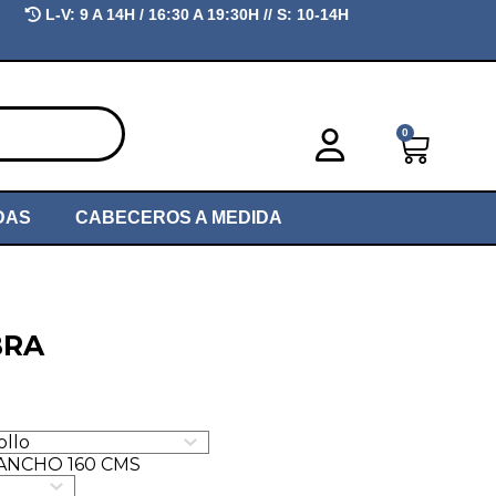
L-V:
9 A 14H / 16:30 A 19:30H //
S:
10-14H
0
DAS
CABECEROS A MEDIDA
BRA
ANCHO 160 CMS